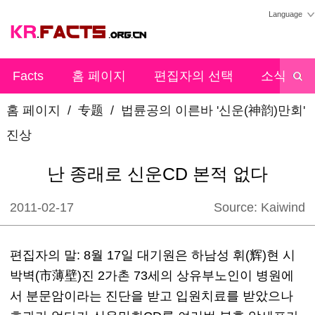
Language
Facts
홈 페이지
편집자의 선택
소식
홈 페이지
/
专题
/
법륜공의 이른바 '신운(神韵)만회'
진상
난 종래로 신운CD 본적 없다
2011-02-17
Source:
Kaiwind
편집자의 말: 8월 17일 대기원은 하남성 휘(辉)현 시
박벽(市薄壁)진 2가촌 73세의 상유부노인이 병원에
서 분문암이라는 진단을 받고 입원치료를 받았으나